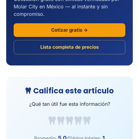
Molar City en México — al instante y sin
compromiso.
Cotizar gratis →
Lista completa de precios
Califica este artículo
¿Qué tan útil fue esta información?
5.0
1
Promedio:
/5
Votos totales: