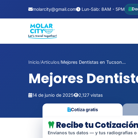
molarcity@gmail.com
Lun-Sáb: 8AM - 5PM
Do
Inicio
/
Artículos
/
Mejores Dentistas en Tucson...
Mejores Dentis
14 de junio de 2025
2,127 vistas
Cotiza gratis
Recibe tu Cotización
Envíanos tus datos — y tus radiografías o