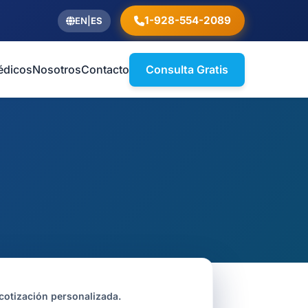
1-928-554-2089
EN
|
ES
édicos
Nosotros
Contacto
Consulta Gratis
cotización personalizada.