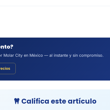
ento?
por Molar City en México — al instante y sin compromiso.
recios
Califica este artículo