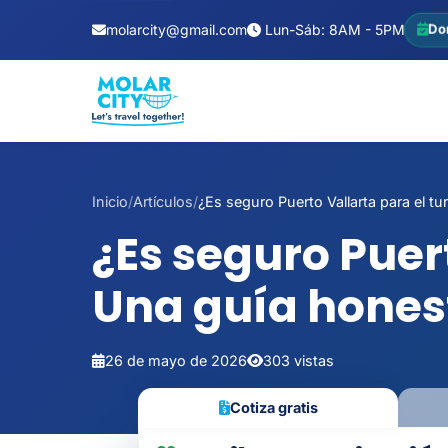
molarcity@gmail.com
Lun-Sáb: 8AM - 5PM
Do
Inicio
/
Artículos
/
¿Es seguro Puerto Vallarta para el turi
¿Es seguro Puer
Una guía hones
26 de mayo de 2026
303 vistas
Cotiza gratis