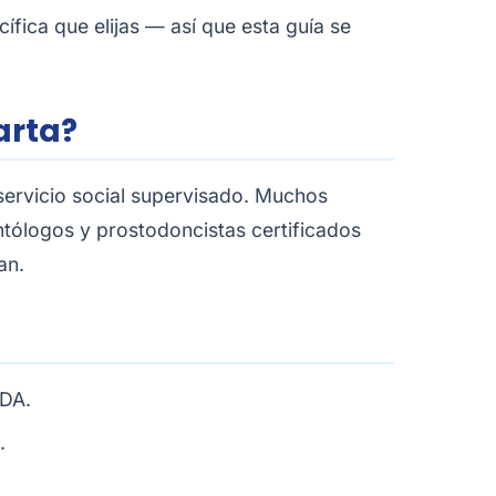
ífica que elijas — así que esta guía se
arta?
ervicio social supervisado. Muchos
lantólogos y prostodoncistas certificados
an.
ADA.
.