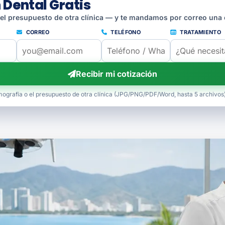
 Dental Gratis
 el presupuesto de otra clínica — y te mandamos por correo una 
CORREO
TELÉFONO
TRATAMIENTO
Recibir mi cotización
mografía o el presupuesto de otra clínica (JPG/PNG/PDF/Word, hasta 5 archivos)