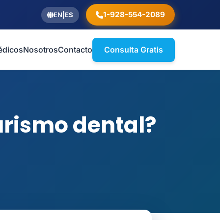
1-928-554-2089
EN
|
ES
édicos
Nosotros
Contacto
Consulta Gratis
turismo dental?