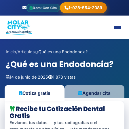
1-928-554-2089
Dom: Con Cita
Inicio
/
Artículos
/
¿Qué es una Endodoncia?...
¿Qué es una Endodoncia?
14 de junio de 2025
1,873 vistas
Agendar cita
Cotiza gratis
Recibe tu Cotización Dental
Gratis
Envíanos tus datos — y tus radiografías o el
presupuesto de otra clínica — y te mandamos por