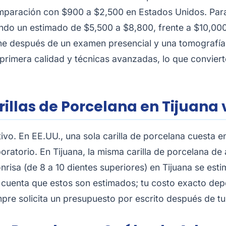
mparación con $900 a $2,500 en Estados Unidos. Para
endo un estimado de $5,500 a $8,800, frente a $10,000 
fine después de un examen presencial y una tomografí
e primera calidad y técnicas avanzadas, lo que convier
llas de Porcelana en Tijuana v
ctivo. En EE.UU., una sola carilla de porcelana cuesta
boratorio. En Tijuana, la misma carilla de porcelana d
risa (de 8 a 10 dientes superiores) en Tijuana se est
cuenta que estos son estimados; tu costo exacto dep
mpre solicita un presupuesto por escrito después de t