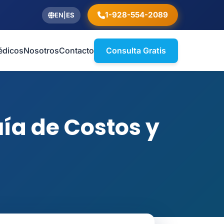
1-928-554-2089
EN
|
ES
édicos
Nosotros
Contacto
Consulta Gratis
uía de Costos y