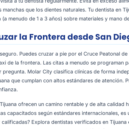
 y visita a tu dentista regularmente. Evita en exceso a
as manchas que los dientes naturales. Tu dentista en T
a (a menudo de 1 a 3 años) sobre materiales y mano d
uzar la Frontera desde San Die
seguro. Puedes cruzar a pie por el Cruce Peatonal de 
axi de la frontera. Las citas a menudo se programan pa
r pregunta. Molar City clasifica clínicas de forma ind
Tijuana que cumplan con altos estándares de atención
nfianza.
 Tijuana ofrecen un camino rentable y de alta calidad 
s capacitados según estándares internacionales, es un
r calificadas?
Explora dentistas verificados en Tijuana