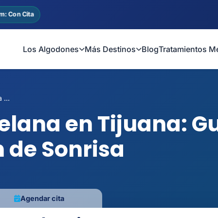
m: Con Cita
Los Algodones
Más Destinos
Blog
Tratamientos M
 ...
celana en Tijuana: G
 de Sonrisa
Agendar cita