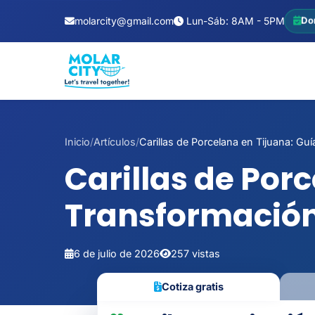
molarcity@gmail.com
Lun-Sáb: 8AM - 5PM
Do
Inicio
/
Artículos
/
Carillas de Porcelana en Tijuana: Guía
Carillas de Por
Transformación
6 de julio de 2026
257 vistas
Cotiza gratis