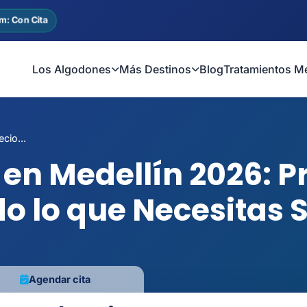
m: Con Cita
Los Algodones
Más Destinos
Blog
Tratamientos M
cio...
en Medellín 2026: Pr
o lo que Necesitas 
Agendar cita