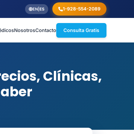
1-928-554-2089
EN
|
ES
édicos
Nosotros
Contacto
Consulta Gratis
ecios, Clínicas,
Saber