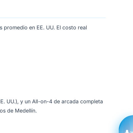
s promedio en EE. UU. El costo real
. UU.), y un All-on-4 de arcada completa
os de Medellín
.
V