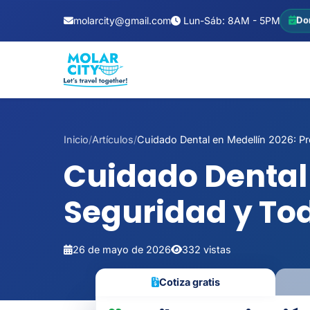
molarcity@gmail.com
Lun-Sáb: 8AM - 5PM
Do
Inicio
/
Artículos
/
Cuidado Dental en Medellín 2026: Pre
Cuidado Dental 
Seguridad y Tod
26 de mayo de 2026
332 vistas
Cotiza gratis