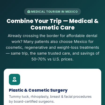
MEDICAL TOURISM IN MEXICO
Combine Your Trip — Medical &
Cosmetic Care
Already crossing the border for affordable dental
work? Many patients also choose Mexico for
cosmetic, regenerative and weight-loss treatments
— same trip, the same trusted care, and savings of
50–70% vs U.S. prices.
Plastic & Cosmetic Surgery
Tummy tuck, rhinoplasty, breast & facial procedures
by board-certified surgeons.